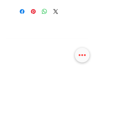
Ayuda
Contacto
Terminos & Condiciones
Sobre Nosotras
Acerca de Flopi
Sex Coaching
Prensa
Experiencias para Empresas