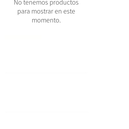
No tenemos productos
para mostrar en este
momento.
despedidas de solteras
Ayuda
Contacto
Terminos & Condiciones
Sobre Nosotras
Acerca de Flopi