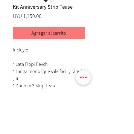
Kit Anniversary Strip Tease
Precio
UYU 1,150.00
Agregar al carrito
Incluye:
* Lata Flopi Peych
* Tanga moño (que sale fácil y rápido
;-))
* Dados x 3 Strip Tease
* 2 bombones cocolate botellitas
licor
MEDIOS
TIENDA
ACABAR
EXPERIENCIAS
SOBRE FLOPI
Términos y