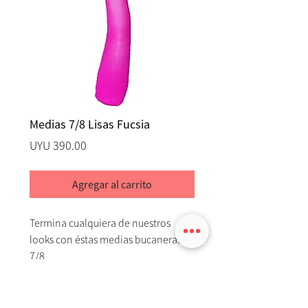
Medias 7/8 Lisas Fucsia
Precio
UYU 390.00
Agregar al carrito
Termina cualquiera de nuestros
looks con éstas medias bucaneras
7/8
(no precisan portaligas si no quieres,
ya que la parte superior viene
siliconada)