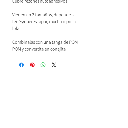
CubrePezones autoadhesivos
Vienen en 2 tamaños, depende si
tenés/queres tapar, mucho ó poca
lola
Combinalas con una tanga de POM
POM y convertita en conejita
Ayuda
Contacto
Terminos & Condiciones
Sobre Nosotras