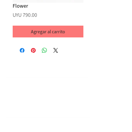
Flower
Precio
UYU 790.00
Agregar al carrito
Ayuda
Contacto
Terminos & Condiciones
Sobre Nosotras
Acerca de Flopi