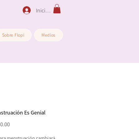
Iniciar sesión
Sobre Flopi
Medios
struación Es Genial
Precio
0.00
era menstruación cambiará