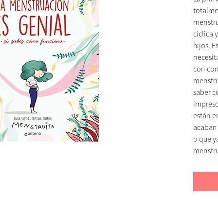
totalme
menstru
cíclica
hijos. E
necesit
con con
menstru
saber c
impresc
están e
acaban 
o que y
menstr