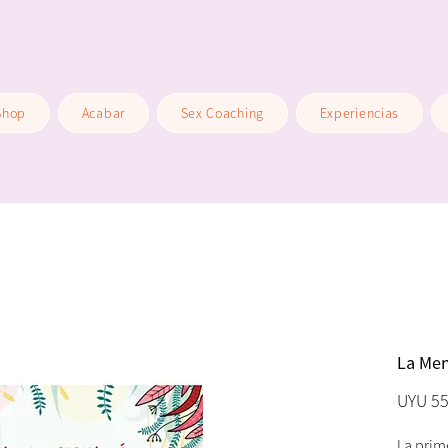
Shop
Acabar
Sex Coaching
Experiencias
La Men
UYU 55
La prim