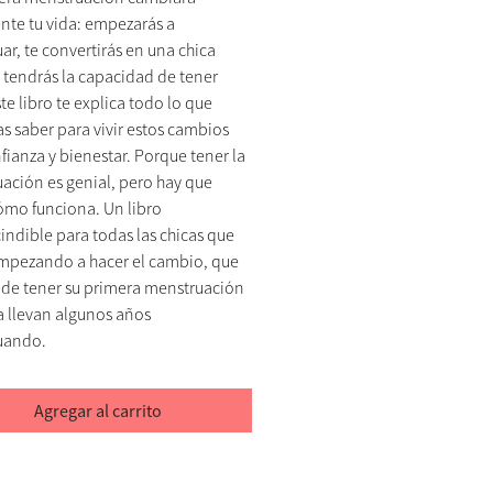
nte tu vida: empezarás a
ar, te convertirás en una chica
 y tendrás la capacidad de tener
ste libro te explica todo lo que
as saber para vivir estos cambios
fianza y bienestar. Porque tener la
ación es genial, pero hay que
ómo funciona. Un libro
indible para todas las chicas que
mpezando a hacer el cambio, que
de tener su primera menstruación
a llevan algunos años
uando.
Agregar al carrito